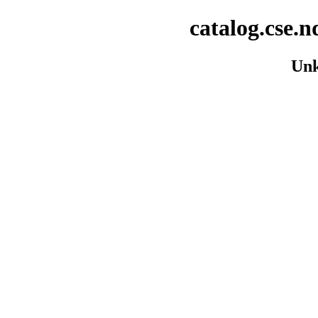
catalog.cse.n
Unk