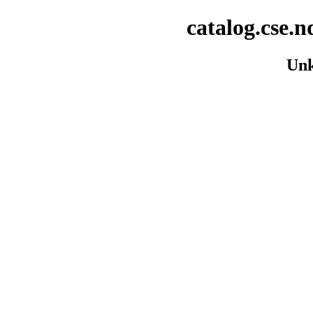
catalog.cse.n
Unk