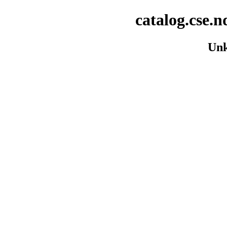
catalog.cse.n
Unk